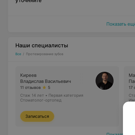
уточняйте
Изготовление и установка керамических виниро
которых можно подкорректировать форму и цвет з
Показать ещ
Наши специалисты
Все
/
Протезирование зубов
Киреев
Ма
Владислав Васильевич
Па
11 отзывов
5
17 
Стаж 14 лет
•
Первая категория
Ст
Стоматолог-ортопед
Им
• 
Записаться
Показать ещ