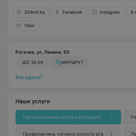
32dent.by
Facebook
Instagram
E-
Viber
Рогачев, ул. Ленина, 60
ДО 20:00
МАРШРУТ
3
Все адреса
Наши услуги
Протезирование зубов (ортопедия)
Ре
Профилактика, гигиена полости рта
Ле