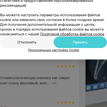
статистики и предоставления персонализированных
рекомендаций.
Вы можете настроить параметры использования файлов
cookie или изменить свое согласие в более позднее время.
Для получения дополнительной информации о целях,
сроках и порядке использования файлов cookie вы можете
ознакомиться с нашей
Политикой обработки файлов cookie
ость Ковальчуку Игорю Васильевичу, за 
Отклонить
Принять
шение к пациенту. Он ...
Персональные настройки Cookie
ук И. В. - Стоматолог-ортопед
 стоматологическую клинику как самую 
нал очень вежливый, всег...