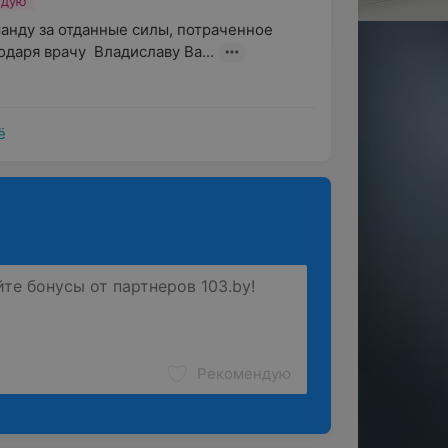
ндую
анду за отданные силы, потраченное 
даря врачу  Владиславу Ва...
ё
Рекомендую