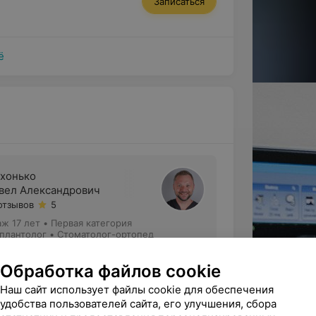
Записаться
в
— тонких пластин, посредством
убов.
ё
хонько
вел Александрович
отзывов
5
аж 17 лет
•
Первая категория
плантолог • Стоматолог-ортопед
Стоматолог-хирург
Обработка файлов cookie
Записаться
Наш сайт использует файлы cookie для обеспечения
удобства пользователей сайта, его улучшения, сбора
ё