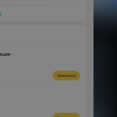
ифицированную помощь в
средством ортопедической
ё
ыбору расходных материалов даёт
ысокое качество услуг по
тации
е утраченного зуба посредством
шней коронкой, на который
аемый абатментом.
Записаться
 съёмных протезов в случаях потери
ерянного зуба коронки на зубы
им слоем.
х слоев биосовместимой с тканями