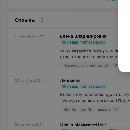
Отзывы
16
Елена Владимировна
10 декабря 2025
Отзыв подтвержден
Хочу выразить особую благодарн
ответственное и заботливое отно
Рогачев, ул. Ленина, 60
Ковальч
Людмила
25 ноября 2024
Отзыв подтвержден
Всем хочу порекомендовать эту
лучшую в нашем регионе!! Персо
Жлобин, ул. Петровского, 44
Ольга Мамкина-Папк
30 августа 2024