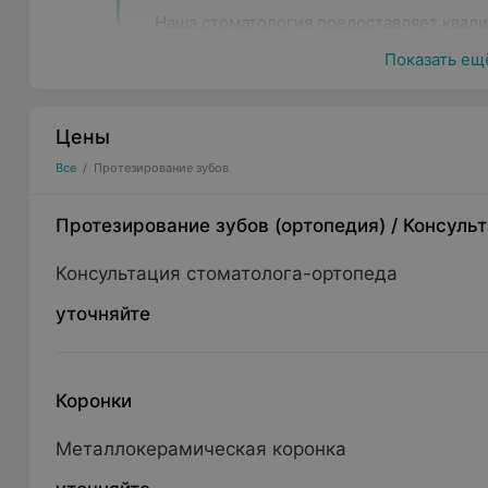
Наша стоматология предоставляет квал
восстановлении зуба или ряда зубов по
Показать ещ
стоматологии. А обдуманный подход к в
нам возможность предложить клиентам в
демократичным ценам.
Цены
Все
/
Протезирование зубов
Мы рады предложить:
Протезирование зубов (ортопедия)
/
Консуль
Протезирование на имплантатах
– восстановлени
изготовления и вживления титанового винта с вне
Консультация стоматолога-ортопеда
накладывается аналог естественного зуба, назыв
уточняйте
Съёмное протезирование
– создание комфортных
значительного количества зубов.
Металлическая керамика
– установка вместо пот
Коронки
(металлокерамика), покрытой металлокерамическ
Безметалловая керамика
– нанесение нескольки
Металлокерамическая коронка
организма керамической массы.