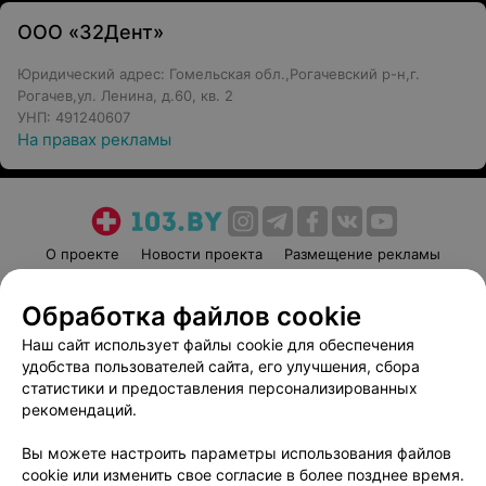
ООО «32Дент»
Юридический адрес: Гомельская обл.,Рогачевский р-н,г.
Рогачев,ул. Ленина, д.60, кв. 2
УНП: 491240607
На правах рекламы
О проекте
Новости проекта
Размещение рекламы
Медицинский маркетинг
Публичный договор
Обработка файлов cookie
Пользовательское соглашение
Способы оплаты
Наш сайт использует файлы cookie для обеспечения
Вакансии
Партнеры
удобства пользователей сайта, его улучшения, сбора
Написать руководителю 103.by
статистики и предоставления персонализированных
Написать в поддержку
рекомендаций.
Персональные настройки cookie
Вы можете настроить параметры использования файлов
Обработка персональных данных
cookie или изменить свое согласие в более позднее время.