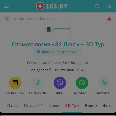
Стоматология в Рогачеве
Стоматология «32 Дент» – 3D Тур
Профиль подтвержден
Рогачев, ул. Ленина, 60
Выходной
3
Все адреса
89 отзывов
4.9
ЗАПИСАТЬСЯ
ТЕЛЕФОНЫ
VIBER
WHATSAPP
МАРШРУТ
89
О нас
Отзывы
Цены
3D Тур
Видео
Фотог