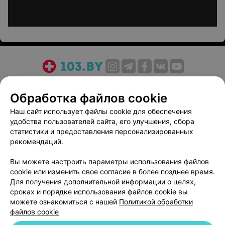
О проекте
Новости проекта
Размещение рекламы
Обработка файлов cookie
Медицинский маркетинг
Публичный договор
Пользовательское соглашение
Способы оплаты
Наш сайт использует файлы cookie для обеспечения
удобства пользователей сайта, его улучшения, сбора
Вакансии
Партнеры
статистики и предоставления персонализированных
Написать руководителю 103.by
рекомендаций.
Написать в поддержку
Вы можете настроить параметры использования файлов
Персональные настройки cookie
cookie или изменить свое согласие в более позднее время.
Обработка персональных данных
Для получения дополнительной информации о целях,
сроках и порядке использования файлов cookie вы
можете ознакомиться с нашей
Политикой обработки
файлов cookie