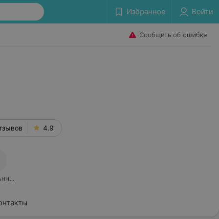
Избранное
Войти
Сообщить об ошибке
тзывов
4.9
АННОЕ
онтакты