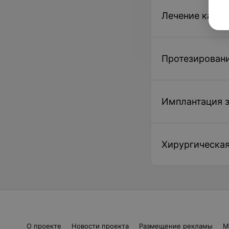
Лечение карие
Протезировани
Имплантация 
Хирургическая
О проекте
Новости проекта
Размещение рекламы
М