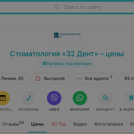
Поиск по сайту
Стоматология «32 Дент» – цены
Профиль подтвержден
3
. Ленина, 60
Выходной
Все адреса
89 о
ИСАТЬСЯ
ТЕЛЕФОНЫ
VIBER
WHATSAPP
МАРШРУТ
В ИЗБР
89
Отзывы
Цены
3D Тур
Видео
Фотогалерея
К