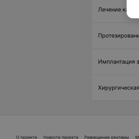
Лечение карие
Протезировани
Имплантация 
Хирургическая
О проекте
Новости проекта
Размещение рекламы
М