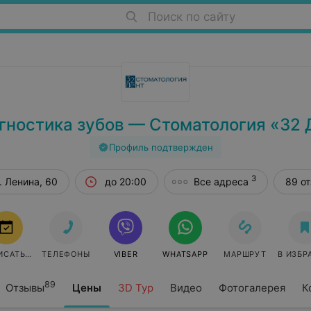
Поиск по сайту
гностика зубов — Стоматология «32 
Профиль подтвержден
3
. Ленина, 60
до 20:00
Все адреса
89 о
ИСАТЬСЯ
ТЕЛЕФОНЫ
VIBER
WHATSAPP
МАРШРУТ
В ИЗБР
89
Отзывы
Цены
3D Тур
Видео
Фотогалерея
К