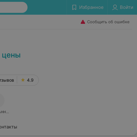
Избранное
Войти
Сообщить об ошибке
– цены
тзывов
4.9
АННОЕ
онтакты