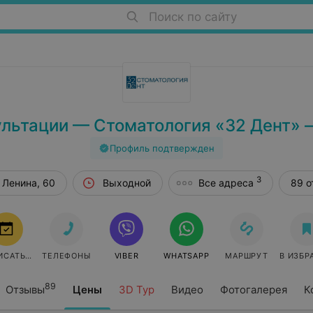
Поиск по сайту
льтации — Стоматология «32 Дент» 
Профиль подтвержден
3
. Ленина, 60
Выходной
Все адреса
89 о
ИСАТЬСЯ
ТЕЛЕФОНЫ
VIBER
WHATSAPP
МАРШРУТ
В ИЗБР
89
Отзывы
Цены
3D Тур
Видео
Фотогалерея
К