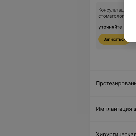
Консультация те
стоматолога
уточняйте
Записаться
Протезировани
Имплантация 
Хирургическая