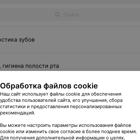
остика зубов
 гигиена полости рта
Обработка файлов cookie
са и пульпита (терапевтическая стоматология)
Наш сайт использует файлы cookie для обеспечения
удобства пользователей сайта, его улучшения, сбора
статистики и предоставления персонализированных
рекомендаций.
Лечение зубов
Вы можете настроить параметры использования файлов
cookie или изменить свое согласие в более позднее время.
Для получения дополнительной информации о целях,