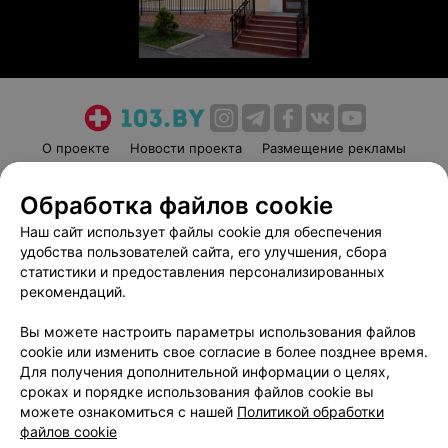
О проекте
Новости проекта
Размещение рекламы
Медицинский маркетинг
Публичный договор
Обработка файлов cookie
Пользовательское соглашение
Способы оплаты
Наш сайт использует файлы cookie для обеспечения
Вакансии
Партнеры
удобства пользователей сайта, его улучшения, сбора
Написать руководителю 103.by
статистики и предоставления персонализированных
Написать в поддержку
рекомендаций.
Персональные настройки cookie
Вы можете настроить параметры использования файлов
Обработка персональных данных
cookie или изменить свое согласие в более позднее время.
Для получения дополнительной информации о целях,
сроках и порядке использования файлов cookie вы
можете ознакомиться с нашей
Политикой обработки
файлов cookie