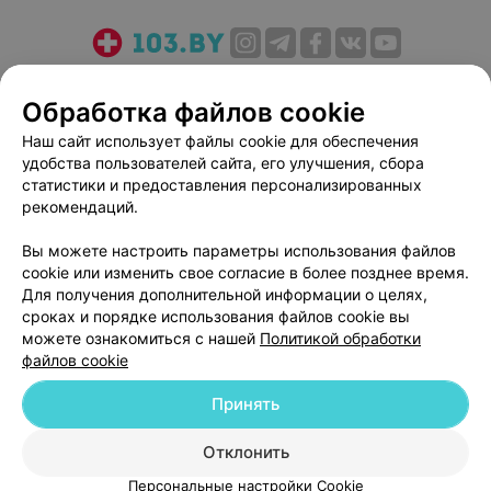
О проекте
Новости проекта
Размещение рекламы
Обработка файлов cookie
Медицинский маркетинг
Публичный договор
Пользовательское соглашение
Способы оплаты
Наш сайт использует файлы cookie для обеспечения
удобства пользователей сайта, его улучшения, сбора
Вакансии
Партнеры
статистики и предоставления персонализированных
Написать руководителю 103.by
рекомендаций.
Написать в поддержку
Вы можете настроить параметры использования файлов
Персональные настройки cookie
cookie или изменить свое согласие в более позднее время.
Обработка персональных данных
Для получения дополнительной информации о целях,
сроках и порядке использования файлов cookie вы
можете ознакомиться с нашей
Политикой обработки
файлов cookie
Принять
© 2026 ООО «Артокс Лаб», УНП 191700409
| 220012, Республика Беларусь,
Отклонить
г. Минск, улица Толбухина, 2, пом. 16 | help@103.by
Персональные настройки Cookie